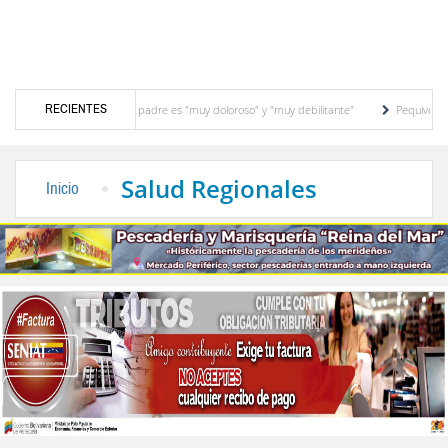
RECIENTES
áncer que padece su padre es "muy doloroso" y "muy debilitante"
Pequiven anuncia 
s de Villa Milenio en El Vigía
Concejo Municipal de Zea celebra distinción de "Mun
Salud Regionales
Inicio