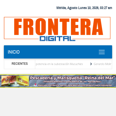
Mérida, Agosto Lunes 10, 2026, 03:27 am
INICIO
RECIENTES
nuevo transformador de potencia en la subestación Mucuchies
Gerardo Molina: “El leg
s tras una década de espera
Comercio entre Venezuela y EE. UU. crece 113 % y alc