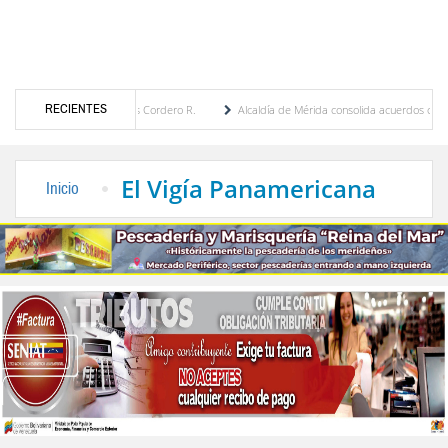
RECIENTES
María Eugenia Febres Cordero R.
Alcaldía de Mérida consolida acuerdos con adjudicat
 la Plaza Bolívar tras daños por lluvias
Gobierno de Trump considera como “una opor
El Vigía Panamericana
Inicio