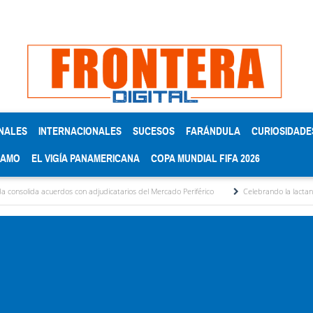
NALES
INTERNACIONALES
SUCESOS
FARÁNDULA
CURIOSIDADE
RAMO
EL VIGÍA PANAMERICANA
COPA MUNDIAL FIFA 2026
a acuerdos con adjudicatarios del Mercado Periférico
Celebrando la lactancia matern