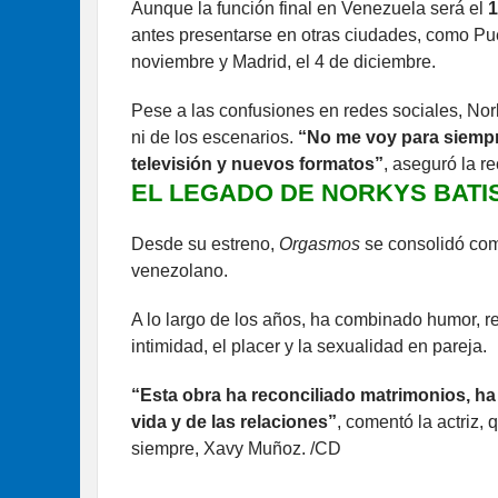
Aunque la función final en Venezuela será el
1
antes presentarse en otras ciudades, como Pue
noviembre y Madrid, el 4 de diciembre.
Pese a las confusiones en redes sociales, Nork
ni de los escenarios.
“No me voy para siempre
televisión y nuevos formatos”
, aseguró la r
EL LEGADO DE NORKYS BATIS
Desde su estreno,
Orgasmos
se consolidó como
venezolano.
A lo largo de los años, ha combinado humor, r
intimidad, el placer y la sexualidad en pareja.
“Esta obra ha reconciliado matrimonios, ha h
vida y de las relaciones”
, comentó la actriz
siempre, Xavy Muñoz. /CD