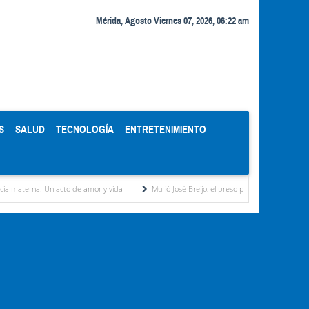
Mérida, Agosto Viernes 07, 2026, 06:22 am
S
SALUD
TECNOLOGÍA
ENTRETENIMIENTO
a: Un acto de amor y vida
Murió José Breijo, el preso político uruguayo-venezolano ba