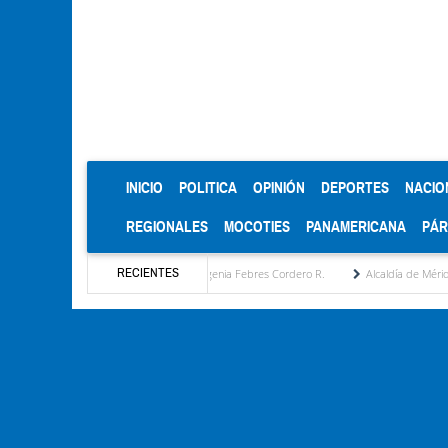
(CURRENT)
INICIO
POLITICA
OPINIÓN
DEPORTES
NACIO
REGIONALES
MOCOTIES
PANAMERICANA
PÁ
RECIENTES
opuesta estratégica por María Eugenia Febres Cordero R.
Alcaldía de Mérida consolid