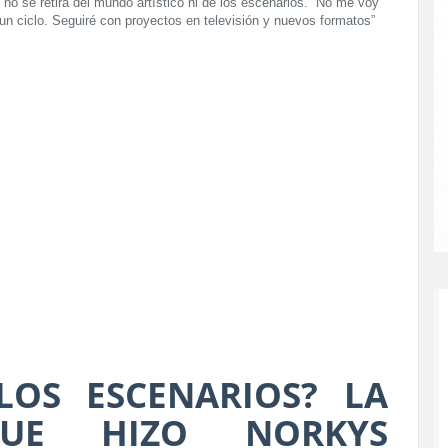
 no se retira del mundo artístico ni de los escenarios. “No me voy
 un ciclo. Seguiré con proyectos en televisión y nuevos formatos”
LOS ESCENARIOS? LA
QUE HIZO NORKYS