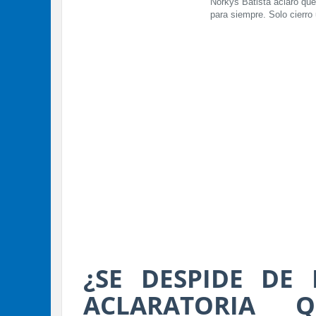
Norkys Batista aclaró que
para siempre. Solo cierro
¿SE DESPIDE DE 
ACLARATORIA 