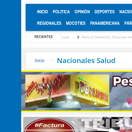
(CURRENT)
INICIO
POLITICA
OPINIÓN
DEPORTES
NACIO
REGIONALES
MOCOTIES
PANAMERICANA
PÁ
RECIENTES
stitucionalización de Venezuela
Alerta en Bailadores: Denuncian envenenamiento de 
Nacionales Salud
Inicio