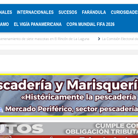
NALES
INTERNACIONALES
SUCESOS
FARÁNDULA
CURIOSIDADE
RAMO
EL VIGÍA PANAMERICANA
COPA MUNDIAL FIFA 2026
siete mascotas en El Rincón de La Laguna
La Comisión Electoral del Colegio de Abo