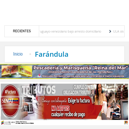
RECIENTES
olítico uruguayo-venezolano bajo arresto domiciliario
ULA otorga la Distinción Bicente
oquia Antonio Spinetti Dini de Mérida
Maira Duque: la gestión de la secretaría de l
Farándula
Inicio