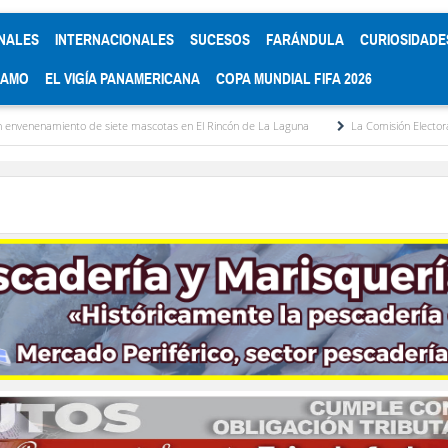
NALES
INTERNACIONALES
SUCESOS
FARÁNDULA
CURIOSIDADE
RAMO
EL VIGÍA PANAMERICANA
COPA MUNDIAL FIFA 2026
o de siete mascotas en El Rincón de La Laguna
La Comisión Electoral del Colegio 