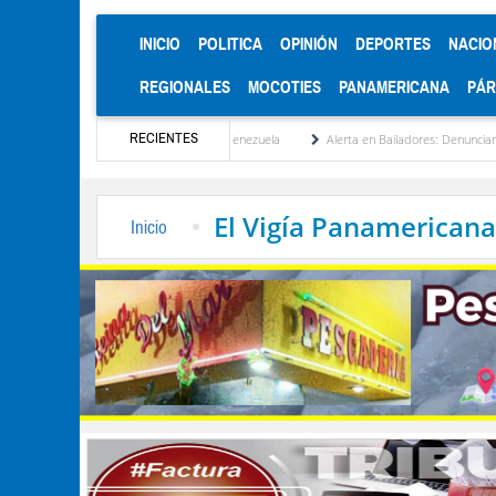
(CURRENT)
INICIO
POLITICA
OPINIÓN
DEPORTES
NACIO
REGIONALES
MOCOTIES
PANAMERICANA
PÁ
RECIENTES
a reinstitucionalización de Venezuela
Alerta en Bailadores: Denuncian envenenamient
El Vigía Panamericana
Inicio