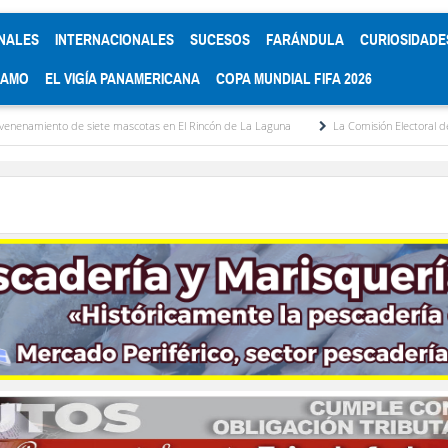
NALES
INTERNACIONALES
SUCESOS
FARÁNDULA
CURIOSIDADE
RAMO
EL VIGÍA PANAMERICANA
COPA MUNDIAL FIFA 2026
te mascotas en El Rincón de La Laguna
La Comisión Electoral del Colegio de Aboga