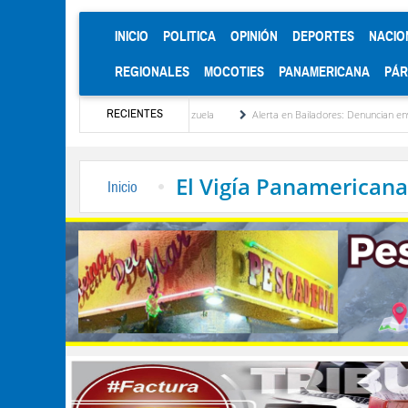
(CURRENT)
INICIO
POLITICA
OPINIÓN
DEPORTES
NACIO
REGIONALES
MOCOTIES
PANAMERICANA
PÁ
RECIENTES
tucionalización de Venezuela
Alerta en Bailadores: Denuncian envenenamiento de sie
El Vigía Panamericana
Inicio