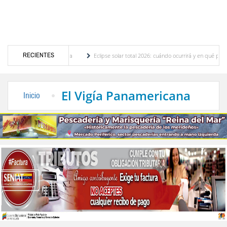
RECIENTES
 luminarias en Mérida
Eclipse solar total 2026: cuándo ocurrirá y en qué países será v
 Lo que ven analistas
Delcy Rodríguez designa nuevas cabezas del área eléctrica par
El Vigía Panamericana
Inicio