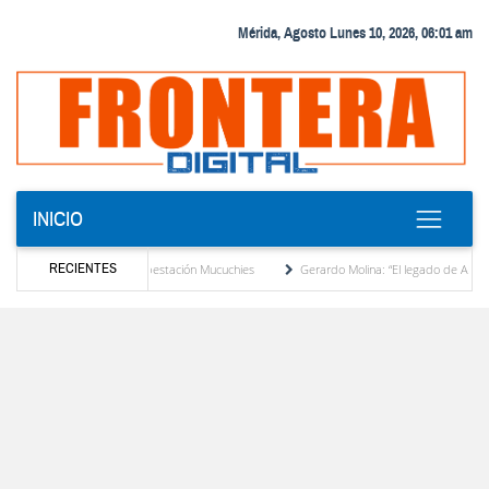
Mérida, Agosto Lunes 10, 2026, 06:01 am
INICIO
RECIENTES
tencia en la subestación Mucuchies
Gerardo Molina: “El legado de Alberto Adriani es 
era
Comercio entre Venezuela y EE. UU. crece 113 % y alcanza su mayor nivel para