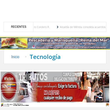
RECIENTES
 por María Eugenia Febres Cordero R.
Alcaldía de Mérida consolida acuerdos con adju
rd de la Plaza Bolívar tras daños por lluvias
Gobierno de Trump considera como “una
Tecnología
Inicio