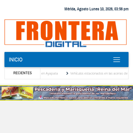
Mérida, Agosto Lunes 10, 2026, 03:56 pm
INICIO
RECIENTES
odríguez y Andy Younes en Ayapata
Vehículos estacionados en las aceras del centro de
salojan tribunales
El Colegio Nacional de Periodistas, CNP Seccional Mérida lamenta e