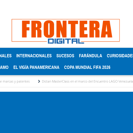
NALES
INTERNACIONALES
SUCESOS
FARÁNDULA
CURIOSIDADE
RAMO
EL VIGÍA PANAMERICANA
COPA MUNDIAL FIFA 2026
Dictan MasterClass en el marco del Encuentro LAGO Venezuela, edición Mérida