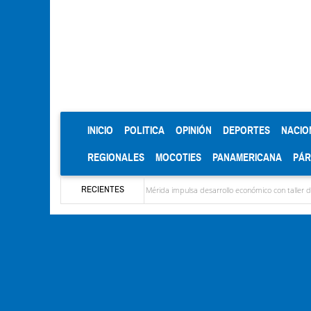
(CURRENT)
INICIO
POLITICA
OPINIÓN
DEPORTES
NACIO
REGIONALES
MOCOTIES
PANAMERICANA
PÁ
RECIENTES
és Eloy Blanco
Mérida impulsa desarrollo económico con taller de marcas y patentes