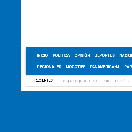
(CURRENT)
INICIO
POLITICA
OPINIÓN
DEPORTES
NACIO
REGIONALES
MOCOTIES
PANAMERICANA
PÁ
RECIENTES
para el diagnóstico del presupuesto participativo del Plan de Inversión 2027
Contam