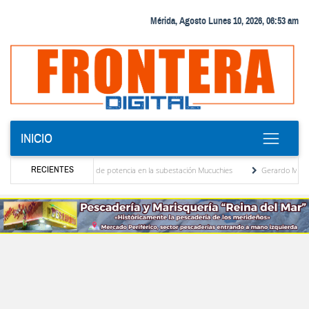
Mérida, Agosto Lunes 10, 2026, 06:53 am
INICIO
RECIENTES
 de nuevo transformador de potencia en la subestación Mucuchies
Gerardo Molina: “El
ciones tras una década de espera
Comercio entre Venezuela y EE. UU. crece 113 % y