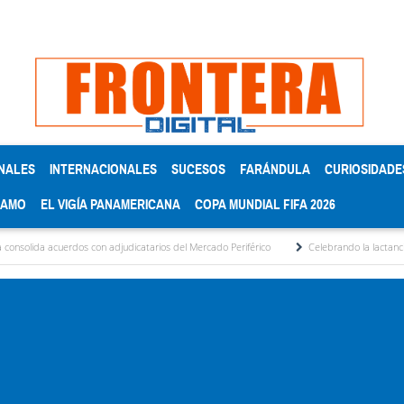
NALES
INTERNACIONALES
SUCESOS
FARÁNDULA
CURIOSIDADE
RAMO
EL VIGÍA PANAMERICANA
COPA MUNDIAL FIFA 2026
 con adjudicatarios del Mercado Periférico
Celebrando la lactancia materna: Un act