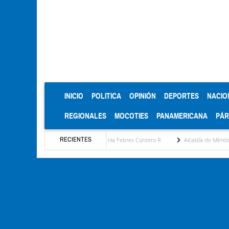
(CURRENT)
INICIO
POLITICA
OPINIÓN
DEPORTES
NACIO
REGIONALES
MOCOTIES
PANAMERICANA
PÁ
RECIENTES
stratégica por María Eugenia Febres Cordero R.
Alcaldía de Mérida consolida acuerdos