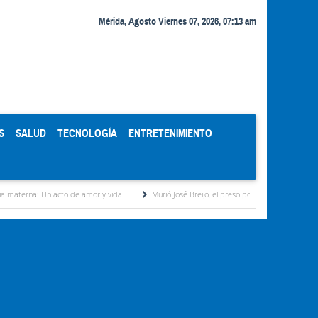
Mérida, Agosto Viernes 07, 2026, 07:13 am
S
SALUD
TECNOLOGÍA
ENTRETENIMIENTO
o de amor y vida
Murió José Breijo, el preso político uruguayo-venezolano bajo arresto