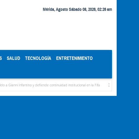
Mérida, Agosto Sábado 08, 2026, 02:26 am
S
SALUD
TECNOLOGÍA
ENTRETENIMIENTO
antino y defiende continuidad institucional en la Fifa
Organismos públicos recortan h