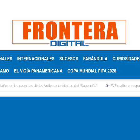
NALES
INTERNACIONALES
SUCESOS
FARÁNDULA
CURIOSIDADE
RAMO
EL VIGÍA PANAMERICANA
COPA MUNDIAL FIFA 2026
osechas de los Andes ante efectos del ‘‘Superniño’’
FVF reafirma respaldo a Gianni Inf