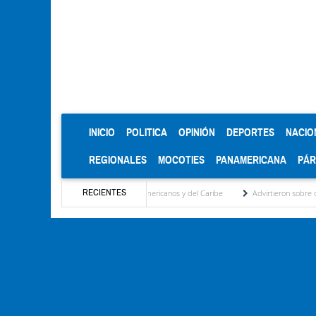
(CURRENT)
INICIO
POLITICA
OPINIÓN
DEPORTES
NACIO
REGIONALES
MOCOTIES
PANAMERICANA
PÁ
RECIENTES
de oro en los Juegos Centroamericanos y del Caribe
Advirtieron sobre daños en las c