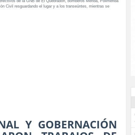
n efectivos de la GNB de El Quebradón, bomberos Mérida, Polimérida
ón Civil resguardando el lugar y a los transeúntes, mientras se
NAL Y GOBERNACIÓN