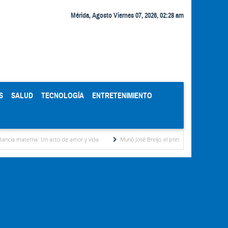
Mérida, Agosto Viernes 07, 2026, 02:28 am
S
SALUD
TECNOLOGÍA
ENTRETENIMIENTO
na: Un acto de amor y vida
Murió José Breijo, el preso político uruguayo-venezolano b