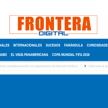
NALES
INTERNACIONALES
SUCESOS
FARÁNDULA
CURIOSIDADE
RAMO
EL VIGÍA PANAMERICANA
COPA MUNDIAL FIFA 2026
da acuerdos con adjudicatarios del Mercado Periférico
Celebrando la lactancia mater