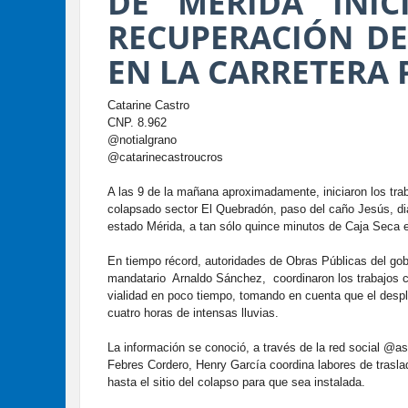
DE MÉRIDA INIC
RECUPERACIÓN D
EN LA CARRETERA
Catarine Castro
CNP. 8.962
@notialgrano
@catarinecastroucros
A las 9 de la mañana aproximadamente, iniciaron los tra
colapsado sector El Quebradón, paso del caño Jesús, dia
estado Mérida, a tan sólo quince minutos de Caja Seca e
En tiempo récord, autoridades de Obras Públicas del gob
mandatario Arnaldo Sánchez, coordinaron los trabajos co
vialidad en poco tiempo, tomando en cuenta que el desplo
cuatro horas de intensas lluvias.
La información se conoció, a través de la red social @as
Febres Cordero, Henry García coordina labores de traslad
hasta el sitio del colapso para que sea instalada.