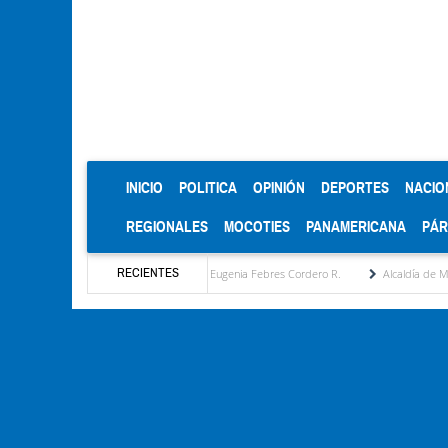
(CURRENT)
INICIO
POLITICA
OPINIÓN
DEPORTES
NACIO
REGIONALES
MOCOTIES
PANAMERICANA
PÁ
RECIENTES
ropuesta estratégica por María Eugenia Febres Cordero R.
Alcaldía de Mérida consoli