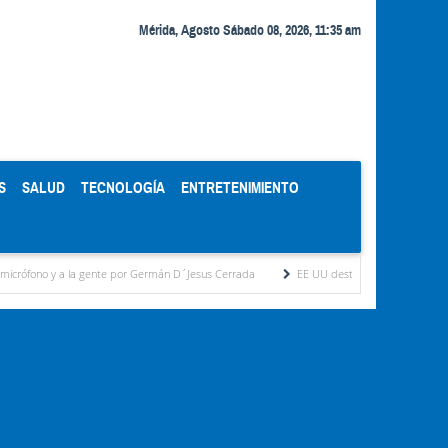
Mérida, Agosto Sábado 08, 2026, 11:35 am
S
SALUD
TECNOLOGÍA
ENTRETENIMIENTO
 a la gente por Germán D´Jesus Cerrada
EE UU destinará 1.000 millones de dólares