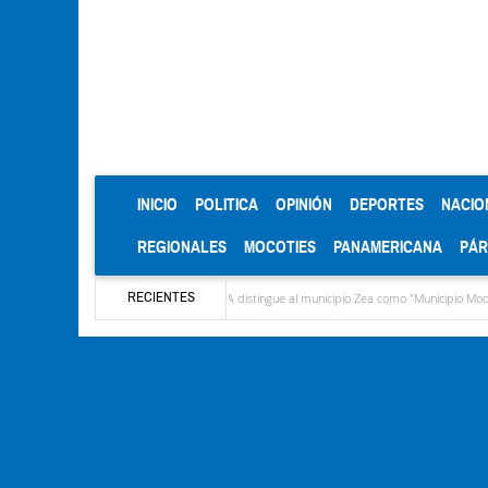
(CURRENT)
INICIO
POLITICA
OPINIÓN
DEPORTES
NACIO
REGIONALES
MOCOTIES
PANAMERICANA
PÁ
RECIENTES
to López
CIEPROL-ULA distingue al municipio Zea como "Municipio Modelo de Venez