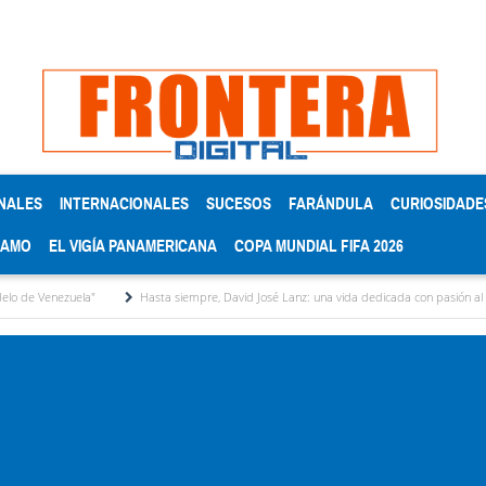
NALES
INTERNACIONALES
SUCESOS
FARÁNDULA
CURIOSIDADE
RAMO
EL VIGÍA PANAMERICANA
COPA MUNDIAL FIFA 2026
uela"
Hasta siempre, David José Lanz: una vida dedicada con pasión al micrófono y