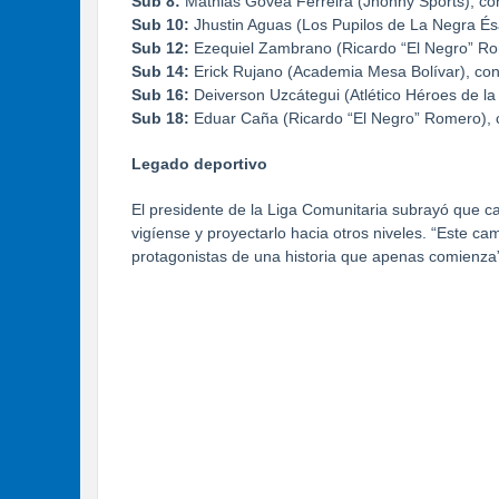
Sub 8:
Mathias Govea Ferreira (Jhonny Sports), co
Sub 10:
Jhustin Aguas (Los Pupilos de La Negra És
Sub 12:
Ezequiel Zambrano (Ricardo “El Negro” Ro
Sub 14:
Erick Rujano (Academia Mesa Bolívar), con
Sub 16:
Deiverson Uzcátegui (Atlético Héroes de la
Sub 18:
Eduar Caña (Ricardo “El Negro” Romero), 
Legado deportivo
El presidente de la Liga Comunitaria subrayó que ca
vigíense y proyectarlo hacia otros niveles. “Este 
protagonistas de una historia que apenas comienza