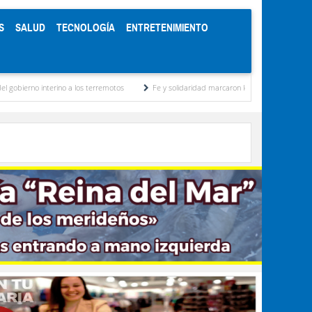
S
SALUD
TECNOLOGÍA
ENTRETENIMIENTO
a los terremotos
Fe y solidaridad marcaron los 416 años del Santo Cristo de La Grita