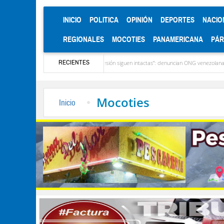
(CURRENT)
INICIO
POLITICA
OPINIÓN
DEPORTES
NACIO
REGIONALES
MOCOTIES
PANAMERICANA
PÁ
RECIENTES
as estructuras de represión siguen intactas”: denuncian ONG venezolanas ante la CIDH
Mocoties
Inicio