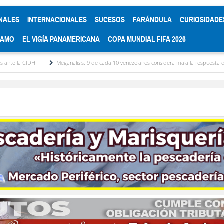
NALES
INTERNACIONALES
SUCESOS
FARÁNDULA
CURIOSIDADE
RAMO
EL VIGÍA PANAMERICANA
COPA MUNDIAL FIFA 2026
Meganalisis: 9 de cada 10 venezolanos considera mala la respuesta del gobierno interino 