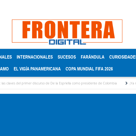
NALES
INTERNACIONALES
SUCESOS
FARÁNDULA
CURIOSIDADE
RAMO
EL VIGÍA PANAMERICANA
COPA MUNDIAL FIFA 2026
l primer discurso de De la Espriella como presidente de Colombia
¡Ya no aguanto más