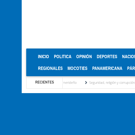
(CURRENT)
INICIO
POLITICA
OPINIÓN
DEPORTES
NACIO
REGIONALES
MOCOTIES
PANAMERICANA
PÁ
RECIENTES
ad regional, motor turístico merideño
Seguridad, religión y corrupción: las claves de