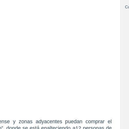
Co
iense y zonas adyacentes puedan comprar el
”, donde se está enalteciendo a12 personas de