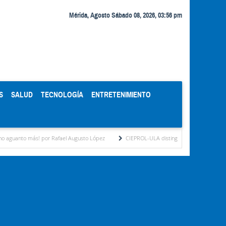
Mérida, Agosto Sábado 08, 2026, 03:56 pm
S
SALUD
TECNOLOGÍA
ENTRETENIMIENTO
! por Rafael Augusto López
CIEPROL-ULA distingue al municipio Zea como "Municip