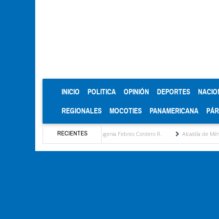
(CURRENT)
INICIO
POLITICA
OPINIÓN
DEPORTES
NACIO
REGIONALES
MOCOTIES
PANAMERICANA
PÁ
RECIENTES
sta estratégica por María Eugenia Febres Cordero R.
Alcaldía de Mérida consolida ac