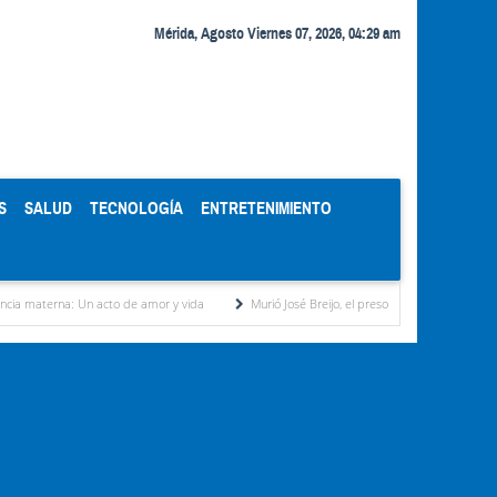
Mérida, Agosto Viernes 07, 2026, 04:29 am
S
SALUD
TECNOLOGÍA
ENTRETENIMIENTO
n acto de amor y vida
Murió José Breijo, el preso político uruguayo-venezolano bajo ar