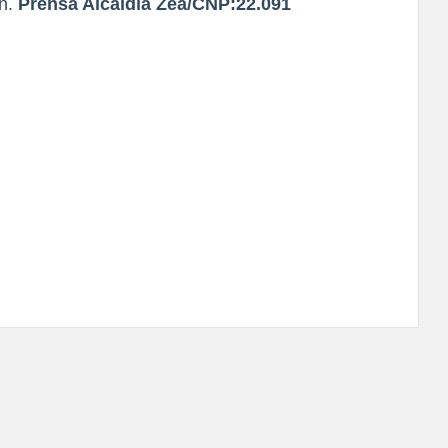
n.
Prensa Alcaldía Zea/CNP:22.091