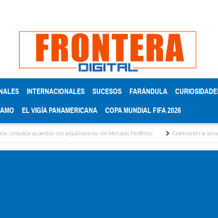
NALES
INTERNACIONALES
SUCESOS
FARÁNDULA
CURIOSIDADE
RAMO
EL VIGÍA PANAMERICANA
COPA MUNDIAL FIFA 2026
uerdos con adjudicatarios del Mercado Periférico
Celebrando la lactancia materna: U