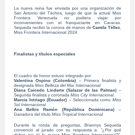
La nueva reina fue enviada por una organización de
San Antonio del Táchira, luego de que la actual Miss
Frontera Venezuela no pudiera viajar por
inconvenientes con el franquiciante en Caracas.
Sequeda recibió la corona de manos de
Camila Téllez
,
Miss Frontera Internacional 2024.
Finalistas y títulos especiales
El cuadro de honor estuvo integrado por:
Valentina Ospino (Colombia)
– Primera finalista y
designada
Miss Belleza del Mar Internacional
.
Diana Caicedo Lindarte (Salazar de las Palmas)
–
Segunda finalista y coronada
Miss City Internacional
.
Marcia Intriago (Ecuador)
– Seleccionada como
Miss
Sol Internacional
.
Ana Belkis Ramón (República Dominicana)
–
Ganadora del título
Miss Tropical Internacional
.
Durante la ronda de preguntas, Briannys Sequeda
convenció al jurado con su respuesta a:
“¿Por qué
debes ser tú la nueva Miss Frontera Internacional?”
,