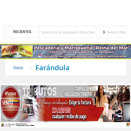
RECIENTES
nuevo transformador de potencia en la subestación Mucuchies
Gerardo Molina: “El leg
s tras una década de espera
Comercio entre Venezuela y EE. UU. crece 113 % y alc
Farándula
Inicio