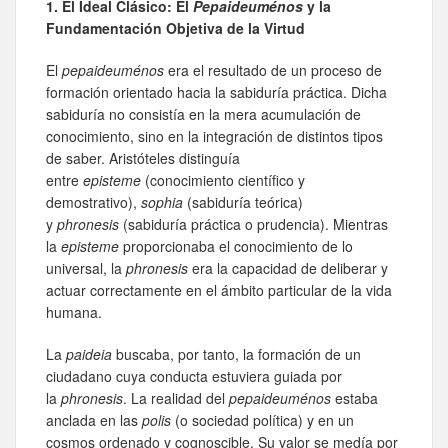
1. El Ideal Clásico: El
Pepaideuménos
y la
Fundamentación Objetiva de la Virtud
El
pepaideuménos
era el resultado de un proceso de
formación orientado hacia la sabiduría práctica. Dicha
sabiduría no consistía en la mera acumulación de
conocimiento, sino en la integración de distintos tipos
de saber. Aristóteles distinguía
entre
episteme
(conocimiento científico y
demostrativo),
sophia
(sabiduría teórica)
y
phronesis
(sabiduría práctica o prudencia). Mientras
la
episteme
proporcionaba el conocimiento de lo
universal, la
phronesis
era la capacidad de deliberar y
actuar correctamente en el ámbito particular de la vida
humana.
La
paideia
buscaba, por tanto, la formación de un
ciudadano cuya conducta estuviera guiada por
la
phronesis
. La realidad del
pepaideuménos
estaba
anclada en las
polis
(o sociedad política) y en un
cosmos ordenado y cognoscible. Su valor se medía por