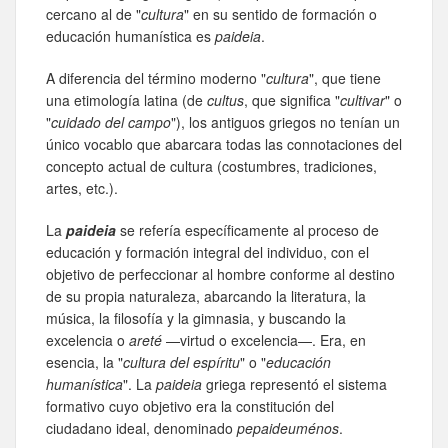
cercano al de "
cultura
" en su sentido de formación o
educación humanística es
paideia
.
A diferencia del término moderno "
cultura
", que tiene
una etimología latina (de
cultus
, que significa "
cultivar
" o
"
cuidado del campo
"), los antiguos griegos no tenían un
único vocablo que abarcara todas las connotaciones del
concepto actual de cultura (costumbres, tradiciones,
artes, etc.).
La
paideia
se refería específicamente al proceso de
educación y formación integral del individuo, con el
objetivo de perfeccionar al hombre conforme al destino
de su propia naturaleza, abarcando la literatura, la
música, la filosofía y la gimnasia, y buscando la
excelencia o
areté
—virtud o excelencia—. Era, en
esencia, la "
cultura del espíritu
" o "
educación
humanística
". La
paideia
griega representó el sistema
formativo cuyo objetivo era la constitución del
ciudadano ideal, denominado
pepaideuménos
.