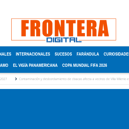
NALES
INTERNACIONALES
SUCESOS
FARÁNDULA
CURIOSIDADE
RAMO
EL VIGÍA PANAMERICANA
COPA MUNDIAL FIFA 2026
Contaminación y desbordamiento de cloacas afecta a vecinos de Villa Milenio en El Vigía