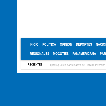
(CURRENT)
INICIO
POLITICA
OPINIÓN
DEPORTES
NACIO
REGIONALES
MOCOTIES
PANAMERICANA
PÁ
RECIENTES
nograma para el diagnóstico del presupuesto participativo del Plan de Inversión 2027