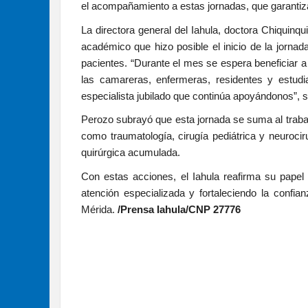
el acompañamiento a estas jornadas, que garantiza
La directora general del Iahula, doctora Chiquinqu
académico que hizo posible el inicio de la jornad
pacientes. “Durante el mes se espera beneficiar 
las camareras, enfermeras, residentes y estudi
especialista jubilado que continúa apoyándonos”, s
Perozo subrayó que esta jornada se suma al trabajo 
como traumatología, cirugía pediátrica y neuroci
quirúrgica acumulada.
Con estas acciones, el Iahula reafirma su papel
atención especializada y fortaleciendo la confia
Mérida.
/Prensa Iahula/CNP 27776