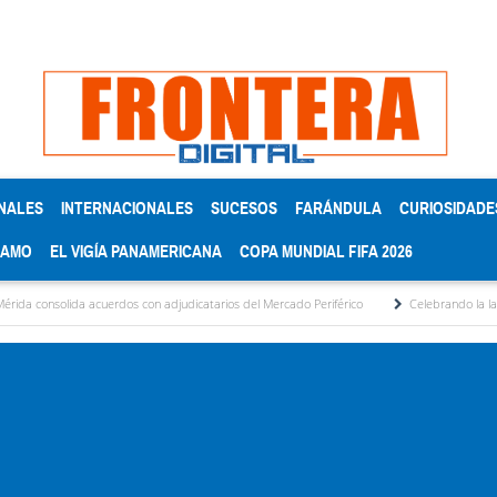
NALES
INTERNACIONALES
SUCESOS
FARÁNDULA
CURIOSIDADE
RAMO
EL VIGÍA PANAMERICANA
COPA MUNDIAL FIFA 2026
ida acuerdos con adjudicatarios del Mercado Periférico
Celebrando la lactancia mate