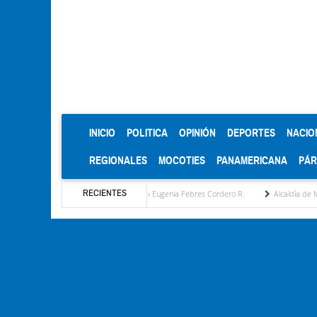
(CURRENT)
INICIO
POLITICA
OPINIÓN
DEPORTES
NACIO
REGIONALES
MOCOTIES
PANAMERICANA
PÁ
RECIENTES
propuesta estratégica por María Eugenia Febres Cordero R.
Alcaldía de Mérida consol