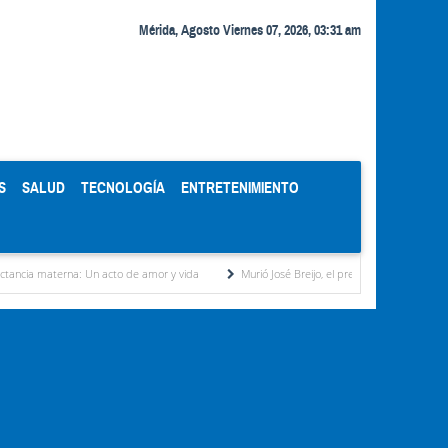
Mérida, Agosto Viernes 07, 2026, 03:31 am
S
SALUD
TECNOLOGÍA
ENTRETENIMIENTO
rna: Un acto de amor y vida
Murió José Breijo, el preso político uruguayo-venezolano 