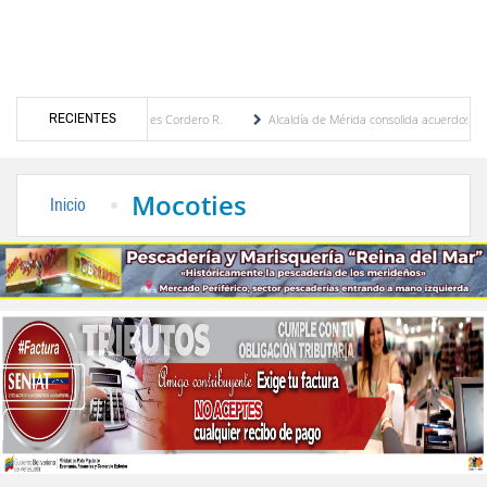
RECIENTES
r María Eugenia Febres Cordero R.
Alcaldía de Mérida consolida acuerdos con adjudic
de la Plaza Bolívar tras daños por lluvias
Gobierno de Trump considera como “una opo
Mocoties
Inicio