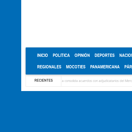
(CURRENT)
INICIO
POLITICA
OPINIÓN
DEPORTES
NACIO
REGIONALES
MOCOTIES
PANAMERICANA
PÁ
RECIENTES
o R.
Alcaldía de Mérida consolida acuerdos con adjudicatarios del Mercado Periférico