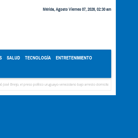
Mérida, Agosto Viernes 07, 2026, 02:30 am
S
SALUD
TECNOLOGÍA
ENTRETENIMIENTO
 el preso político uruguayo-venezolano bajo arresto domiciliario
ULA otorga la Distinci