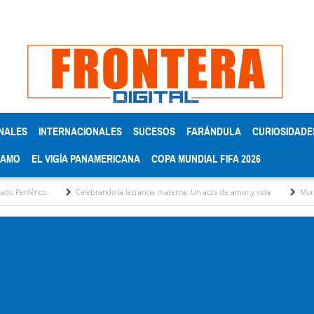
NALES
INTERNACIONALES
SUCESOS
FARÁNDULA
CURIOSIDADE
RAMO
EL VIGÍA PANAMERICANA
COPA MUNDIAL FIFA 2026
Celebrando la lactancia materna: Un acto de amor y vida
Murió José Breijo,