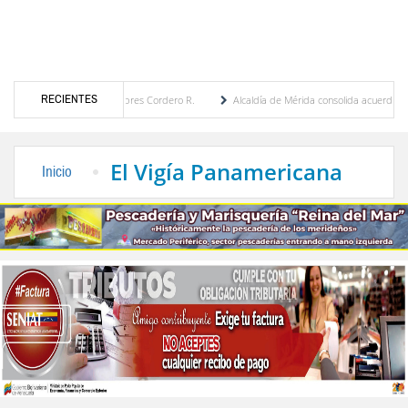
RECIENTES
por María Eugenia Febres Cordero R.
Alcaldía de Mérida consolida acuerdos con adjud
d de la Plaza Bolívar tras daños por lluvias
Gobierno de Trump considera como “una o
El Vigía Panamericana
Inicio