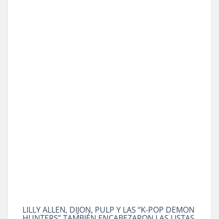
LILLY ALLEN, DIJON, PULP Y LAS “K-POP DEMON
HUNTERS” TAMBIÉN ENCABEZARON LAS LISTAS