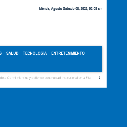
Mérida, Agosto Sábado 08, 2026, 02:05 am
S
SALUD
TECNOLOGÍA
ENTRETENIMIENTO
ntino y defiende continuidad institucional en la Fifa
Organismos públicos recortan ho