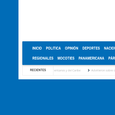
(CURRENT)
INICIO
POLITICA
OPINIÓN
DEPORTES
NACIO
REGIONALES
MOCOTIES
PANAMERICANA
PÁ
RECIENTES
e oro en los Juegos Centroamericanos y del Caribe
Advirtieron sobre daños en las co