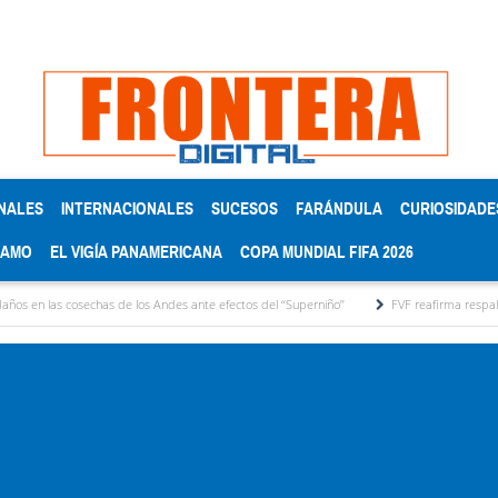
NALES
INTERNACIONALES
SUCESOS
FARÁNDULA
CURIOSIDADE
RAMO
EL VIGÍA PANAMERICANA
COPA MUNDIAL FIFA 2026
sechas de los Andes ante efectos del ‘‘Superniño’’
FVF reafirma respaldo a Gianni Infa