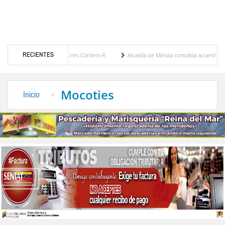
RECIENTES
por María Eugenia Febres Cordero R.
Alcaldía de Mérida consolida acuerdos con adjud
d de la Plaza Bolívar tras daños por lluvias
Gobierno de Trump considera como “una o
Mocoties
Inicio