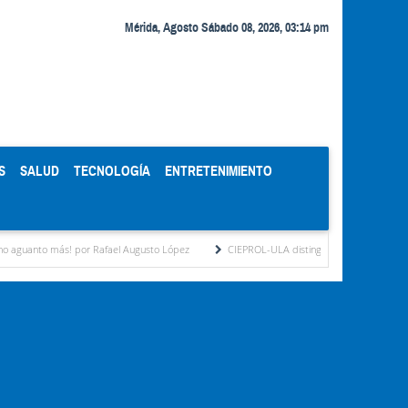
Mérida, Agosto Sábado 08, 2026, 03:14 pm
S
SALUD
TECNOLOGÍA
ENTRETENIMIENTO
ás! por Rafael Augusto López
CIEPROL-ULA distingue al municipio Zea como "Munic