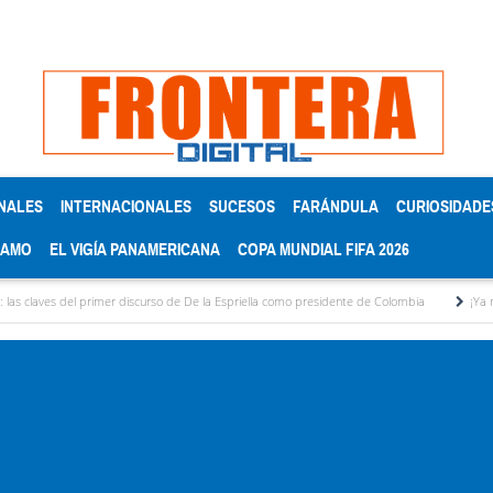
NALES
INTERNACIONALES
SUCESOS
FARÁNDULA
CURIOSIDADE
RAMO
EL VIGÍA PANAMERICANA
COPA MUNDIAL FIFA 2026
 del primer discurso de De la Espriella como presidente de Colombia
¡Ya no aguanto m