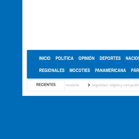
(CURRENT)
INICIO
POLITICA
OPINIÓN
DEPORTES
NACIO
REGIONALES
MOCOTIES
PANAMERICANA
PÁ
RECIENTES
tidad regional, motor turístico merideño
Seguridad, religión y corrupción: las claves