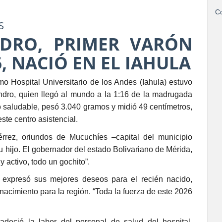
Co
S
NDRO, PRIMER VARÓN
, NACIÓ EN EL IAHULA
omo Hospital Universitario de los Andes (Iahula) estuvo
ndro, quien llegó al mundo a la 1:16 de la madrugada
ño saludable, pesó 3.040 gramos y midió 49 centímetros,
ste centro asistencial.
rrez, oriundos de Mucuchíes –capital del municipio
su hijo. El gobernador del estado Bolivariano de Mérida,
 activo, todo un gochito”.
 y expresó sus mejores deseos para el recién nacido,
acimiento para la región. “Toda la fuerza de este 2026
adeció la labor del personal de salud del hospital,