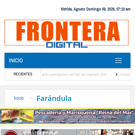
Mérida, Agosto Domingo 09, 2026, 07:10 am
INICIO
RECIENTES
gnóstico del presupuesto participativo del Plan de Inversión 2027
Contaminación y d
Ordenanza de Transporte Público
“Mérida te abraza”, impulso de la identidad regiona
Farándula
Inicio