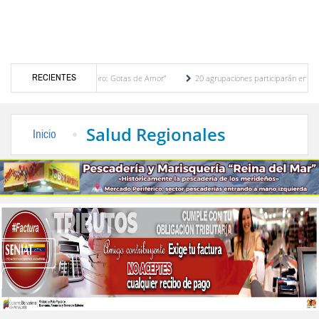
RECIENTES
idad “Toma de Semáforo: Gotas de Amor”
20 agrupaciones participarán en el IV Encue
efectos del ‘‘Superniño’’
FVF reafirma respaldo a Gianni Infantino y defiende continui
Salud Regionales
Inicio