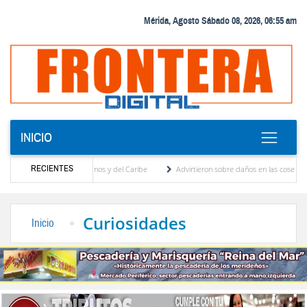
Mérida, Agosto Sábado 08, 2026, 06:55 am
INICIO
RECIENTES
s Juegos Centroamericanos y del Caribe
Advirtieron sobre daños en las cosechas de lo
o para proceso de cogobierno profesoral
Universidad de Los Andes anuncia candidatos
Curiosidades
Inicio