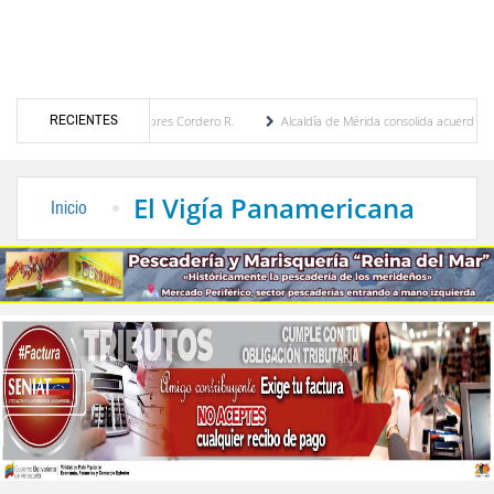
RECIENTES
por María Eugenia Febres Cordero R.
Alcaldía de Mérida consolida acuerdos con adjud
d de la Plaza Bolívar tras daños por lluvias
Gobierno de Trump considera como “una 
El Vigía Panamericana
Inicio