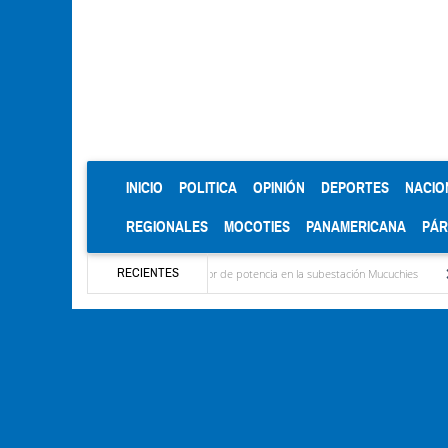
(CURRENT)
INICIO
POLITICA
OPINIÓN
DEPORTES
NACIO
REGIONALES
MOCOTIES
PANAMERICANA
PÁ
RECIENTES
ación de nuevo transformador de potencia en la subestación Mucuchies
Gerardo Molina