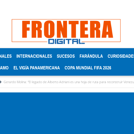
NALES
INTERNACIONALES
SUCESOS
FARÁNDULA
CURIOSIDADE
RAMO
EL VIGÍA PANAMERICANA
COPA MUNDIAL FIFA 2026
: “El legado de Alberto Adriani es una hoja de ruta para reconstruir Venezuela”
Diri