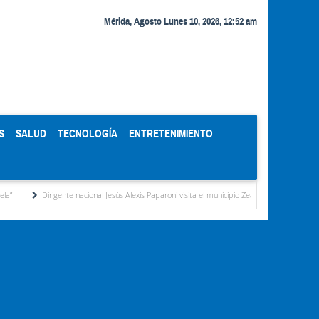
Mérida, Agosto Lunes 10, 2026, 12:52 am
S
SALUD
TECNOLOGÍA
ENTRETENIMIENTO
gente nacional Jesús Alexis Paparoni visita el municipio Zea y destaca la labor de la gestión mu