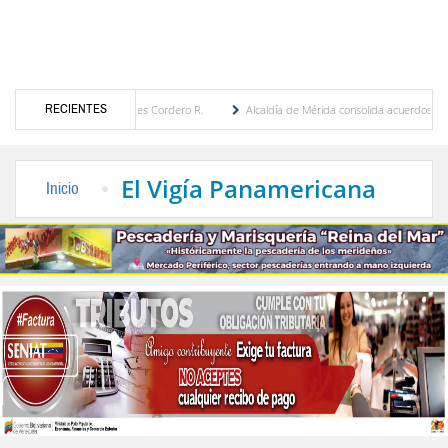
RECIENTES
 María Eugenia Febres Cordero R.
Alcaldía de Mérida consolida acuerdos con adjudica
e la Plaza Bolívar tras daños por lluvias
Gobierno de Trump considera como “una opo
El Vigía Panamericana
Inicio