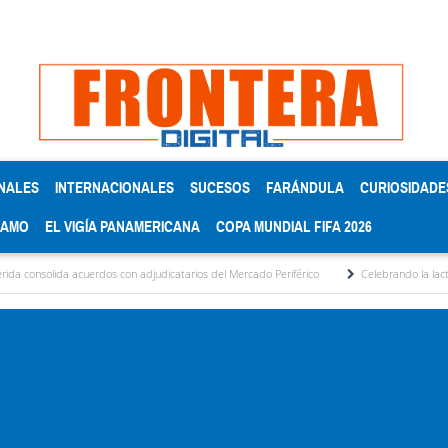
NALES
INTERNACIONALES
SUCESOS
FARÁNDULA
CURIOSIDADE
RAMO
EL VIGÍA PANAMERICANA
COPA MUNDIAL FIFA 2026
da acuerdos con adjudicatarios del Mercado Periférico
Celebrando la lactancia mater