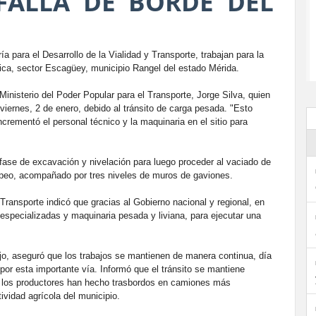
FALLA DE BORDE DEL
 para el Desarrollo de la Vialidad y Transporte, trabajan para la
Única, sector Escagüey, municipio Rangel del estado Mérida.
Ministerio del Poder Popular para el Transporte, Jorge Silva, quien
viernes, 2 de enero, debido al tránsito de carga pesada. "Esto
incrementó el personal técnico y la maquinaria en el sitio para
fase de excavación y nivelación para luego proceder al vaciado de
ópeo, acompañado por tres niveles de muros de gaviones.
 Transporte indicó que gracias al Gobierno nacional y regional, en
s especializadas y maquinaria pesada y liviana, para ejecutar una
ejo, aseguró que los trabajos se mantienen de manera continua, día
 por esta importante vía. Informó que el tránsito se mantiene
ue los productores han hecho trasbordos en camiones más
ividad agrícola del municipio.