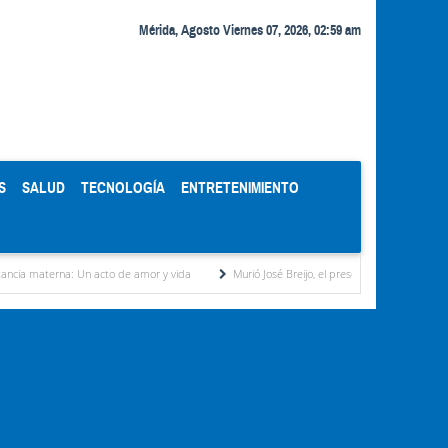
Mérida, Agosto Viernes 07, 2026, 02:59 am
S
SALUD
TECNOLOGÍA
ENTRETENIMIENTO
na: Un acto de amor y vida
Murió José Breijo, el preso político uruguayo-venezolano b