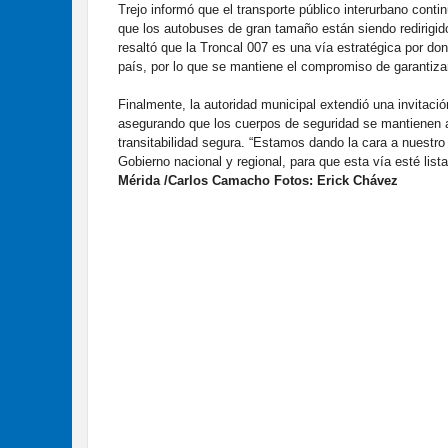
Trejo informó que el transporte público interurbano cont
que los autobuses de gran tamaño están siendo redirigid
resaltó que la Troncal 007 es una vía estratégica por dond
país, por lo que se mantiene el compromiso de garantizar
Finalmente, la autoridad municipal extendió una invitación
asegurando que los cuerpos de seguridad se mantienen ac
transitabilidad segura. “Estamos dando la cara a nuestro
Gobierno nacional y regional, para que esta vía esté lis
Mérida /Carlos Camacho Fotos: Erick Chávez