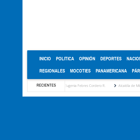
(CURRENT)
INICIO
POLITICA
OPINIÓN
DEPORTES
NACIO
REGIONALES
MOCOTIES
PANAMERICANA
PÁ
RECIENTES
ropuesta estratégica por María Eugenia Febres Cordero R.
Alcaldía de Mérida consoli