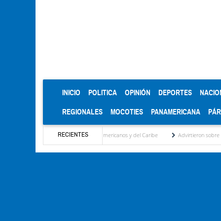
(CURRENT)
INICIO
POLITICA
OPINIÓN
DEPORTES
NACIO
REGIONALES
MOCOTIES
PANAMERICANA
PÁ
RECIENTES
de oro en los Juegos Centroamericanos y del Caribe
Advirtieron sobre daños en las c