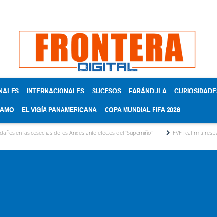
NALES
INTERNACIONALES
SUCESOS
FARÁNDULA
CURIOSIDADE
RAMO
EL VIGÍA PANAMERICANA
COPA MUNDIAL FIFA 2026
osechas de los Andes ante efectos del ‘‘Superniño’’
FVF reafirma respaldo a Gianni Inf