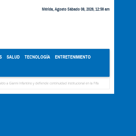
Mérida, Agosto Sábado 08, 2026, 12:56 am
S
SALUD
TECNOLOGÍA
ENTRETENIMIENTO
antino y defiende continuidad institucional en la Fifa
Organismos públicos recortan h