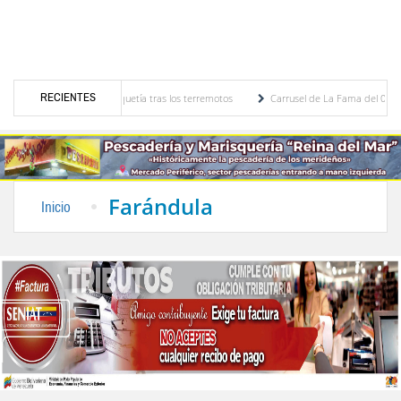
RECIENTES
 el Aeropuerto de Maiquetía tras los terremotos
Carrusel de La Fama del 09 de agost
r Dávila Rivas
CLPP Alberto Adriani presentó cronograma para el diagnóstico del pres
Farándula
Inicio