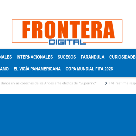
NALES
INTERNACIONALES
SUCESOS
FARÁNDULA
CURIOSIDADE
RAMO
EL VIGÍA PANAMERICANA
COPA MUNDIAL FIFA 2026
cosechas de los Andes ante efectos del ‘‘Superniño’’
FVF reafirma respaldo a Gianni In