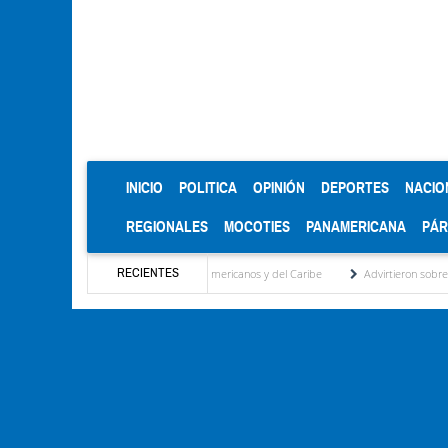
(CURRENT)
INICIO
POLITICA
OPINIÓN
DEPORTES
NACIO
REGIONALES
MOCOTIES
PANAMERICANA
PÁ
RECIENTES
 de oro en los Juegos Centroamericanos y del Caribe
Advirtieron sobre daños en las 