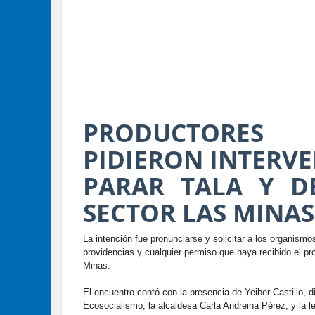
PRODUCTORES
PIDIERON INTERV
PARAR TALA Y D
SECTOR LAS MINAS
La intención fue pronunciarse y solicitar a los organis
providencias y cualquier permiso que haya recibido el pr
Minas.
El encuentro contó con la presencia de Yeiber Castillo, dir
Ecosocialismo; la alcaldesa Carla Andreina Pérez, y la le