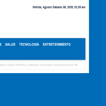
Mérida, Agosto Sábado 08, 2026, 01:05 am
S
SALUD
TECNOLOGÍA
ENTRETENIMIENTO
fantino y defiende continuidad institucional en la Fifa
Organismos públicos recortan 