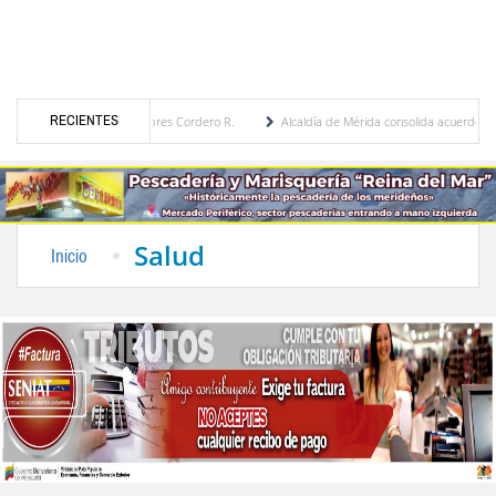
RECIENTES
or María Eugenia Febres Cordero R.
Alcaldía de Mérida consolida acuerdos con adjudic
de la Plaza Bolívar tras daños por lluvias
Gobierno de Trump considera como “una op
Salud
Inicio