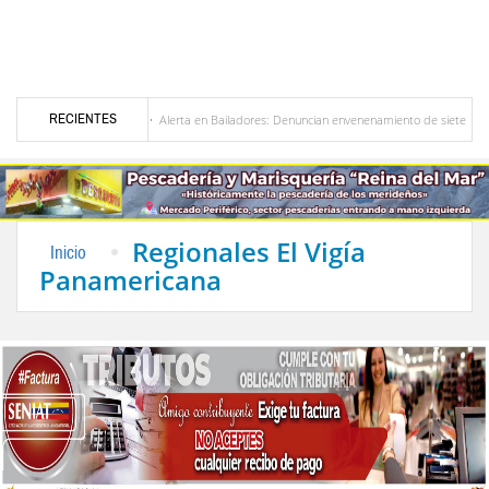
RECIENTES
ezuela
Alerta en Bailadores: Denuncian envenenamiento de siete mascotas en El Ri
los profesores en Venezuela
Delegación opositora encabezada por Dinorah Figuera lleg
Regionales El Vigía
Inicio
Panamericana