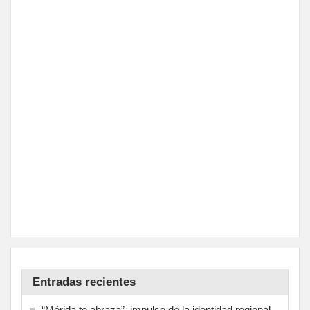
Entradas recientes
“Mérida te abraza”, impulso de la identidad regional,