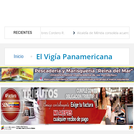
RECIENTES
 por María Eugenia Febres Cordero R.
Alcaldía de Mérida consolida acuerdos con adju
rd de la Plaza Bolívar tras daños por lluvias
Gobierno de Trump considera como “una 
El Vigía Panamericana
Inicio