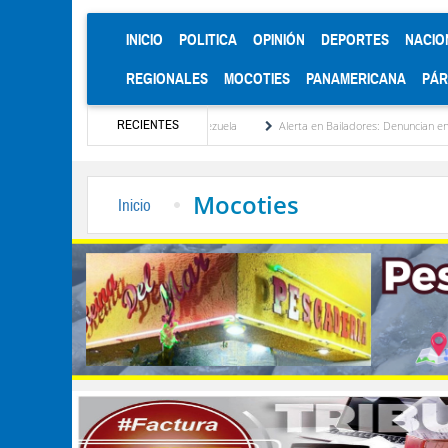
(CURRENT)
INICIO
POLITICA
OPINIÓN
DEPORTES
NACIO
REGIONALES
MOCOTIES
PANAMERICANA
PÁ
RECIENTES
tucionalización de Venezuela
Alerta en Bailadores: Denuncian envenenamiento de sie
Mocoties
Inicio