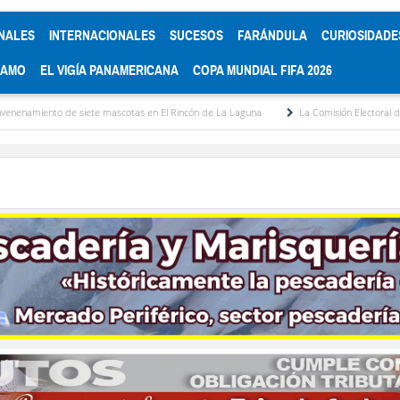
NALES
INTERNACIONALES
SUCESOS
FARÁNDULA
CURIOSIDADE
RAMO
EL VIGÍA PANAMERICANA
COPA MUNDIAL FIFA 2026
te mascotas en El Rincón de La Laguna
La Comisión Electoral del Colegio de Aboga