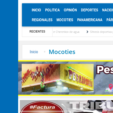
(CURRENT)
INICIO
POLITICA
OPINIÓN
DEPORTES
NACIO
REGIONALES
MOCOTIES
PANAMERICANA
PÁ
RECIENTES
nstalación del detector Cherenkov de agua
Síntesis deportiva por Avelino Avancin
Mocoties
Inicio