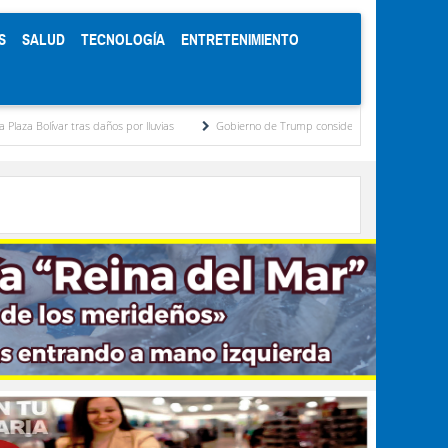
S
SALUD
TECNOLOGÍA
ENTRETENIMIENTO
s por lluvias
Gobierno de Trump considera como “una oportunidad única” las negoci