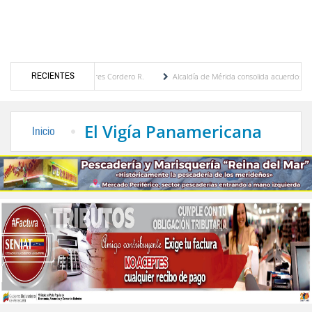
RECIENTES
por María Eugenia Febres Cordero R.
Alcaldía de Mérida consolida acuerdos con adjud
d de la Plaza Bolívar tras daños por lluvias
Gobierno de Trump considera como “una 
El Vigía Panamericana
Inicio